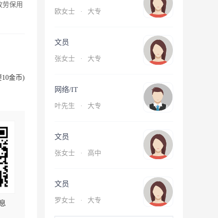
放劳保用
欧女士
·
大专
文员
张女士
·
大专
10金币)
网络/IT
叶先生
·
大专
文员
张女士
·
高中
文员
罗女士
·
大专
息