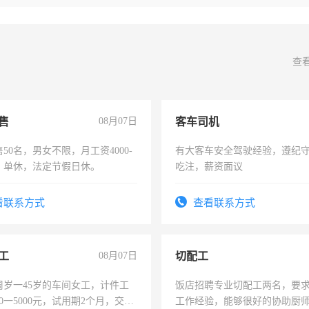
查
售
08月07日
客车司机
50名，男女不限，月工资4000-
有大客车安全驾驶经验，遵纪
元，单休，法定节假日休。
吃注，薪资面议
看联系方式
查看联系方式
工
08月07日
切配工
周岁一45岁的车间女工，计件工
饭店招聘专业切配工两名，要
00一5000元，试用期2个月，交五
工作经验，能够很好的协助厨