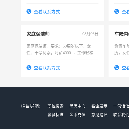
强。面试，周日休息。
险，有
查看联系方式
查
家庭保洁师
08月06日
车险内
家庭保洁师。要求：50周岁以下、女
负责车
性、干净利索，月薪4000+，工作轻松，
历，女性
时间灵活，不需坐班，适合宝妈、全职
操作，
太太等。
试用期1
查看联系方式
查
栏目导航:
职位搜索
简历中心
名企展示
一句话
套餐标准
金币充值
意见建议
联系我