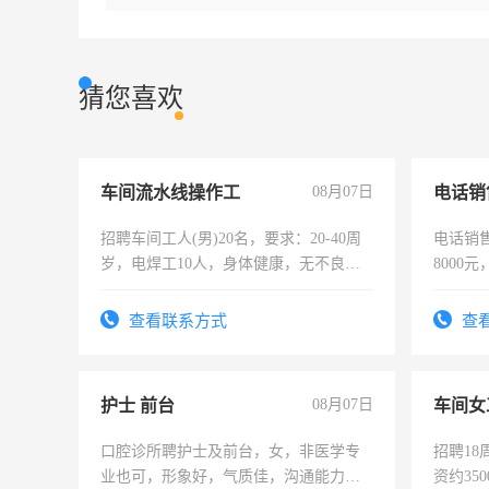
猜您喜欢
车间流水线操作工
08月07日
电话销
招聘车间工人(男)20名，要求：20-40周
电话销售
岁，电焊工10人，身体健康，无不良嗜
8000
好。薪资：4500-7000元，标准八人间住
宿，免费发放劳保用品，两班倒，每月
查看联系方式
查
25号准时发放工资，工作时间10小时
护士 前台
08月07日
车间女
口腔诊所聘护士及前台，女，非医学专
招聘18
业也可，形象好，气质佳，沟通能力
资约35