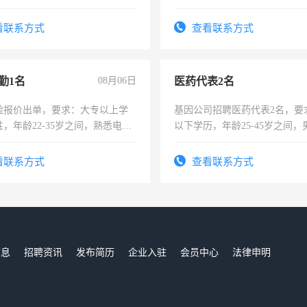
年薪假，年底福利
作。包吃住，每月有公休，工资35
4500。
看联系方式
查看联系方式
勤1名
08月06日
医药代表2名
险报价出单，要求：大专以上学
基因公司招聘医药代表2名，要
，年龄22-35岁之间，熟悉电脑
以下学历，年龄25-45岁之间，
工作态度认真，具有团队精神，
可，需要具有营销经验，从事
-3个月，转正后交纳五险，
表或者有医学资质的优先，底薪
看联系方式
查看联系方式
交五险。
信息
招聘资讯
发布简历
企业入驻
会员中心
法律申明
们