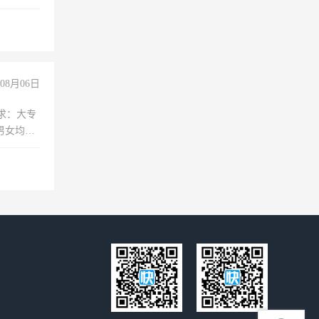
00-
08月06日
求：大专
男女均
过医药代
+绩效，