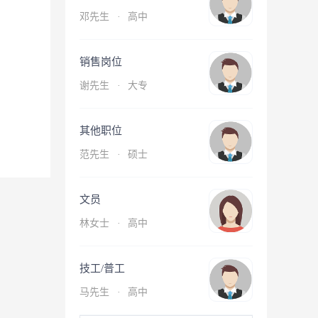
邓先生
·
高中
销售岗位
谢先生
·
大专
其他职位
范先生
·
硕士
文员
林女士
·
高中
技工/普工
马先生
·
高中